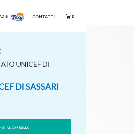
AZIE
CONTATTI
0
R
ITATO UNICEF DI
EF DI SASSARI
NGI AL CARRELLO